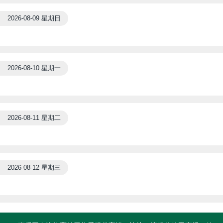
2026-08-09 星期日
2026-08-10 星期一
2026-08-11 星期二
2026-08-12 星期三